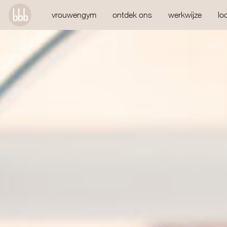
vrouwengym
ontdek ons
werkwijze
lo