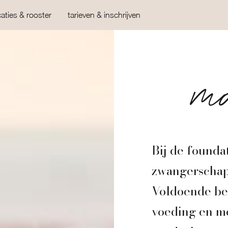
caties & rooster
tarieven & inschrijven
m
Bij de founda
zwangerschap 
Voldoende bew
voeding en me