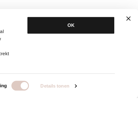
OK
al
w
trekt
ing
Details tonen