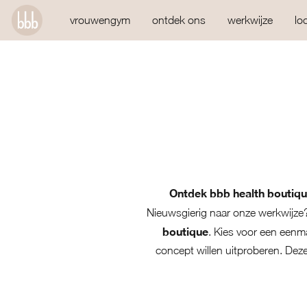
vrouwengym
ontdek ons
werkwijze
lo
Ontdek bbb health boutique
Nieuwsgierig naar onze werkwijze
boutique
. Kies voor een eenma
concept willen uitproberen. De