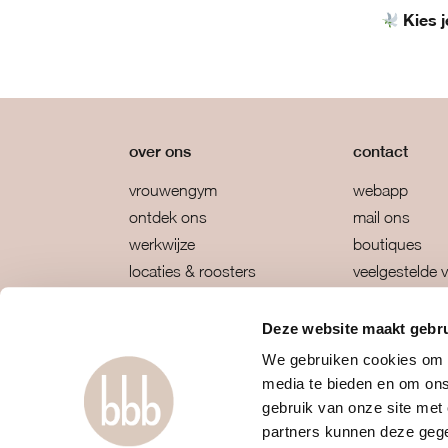
Kies 
over ons
contact
vrouwengym
webapp
ontdek ons
mail ons
werkwijze
boutiques
locaties & roosters
veelgestelde 
tarieven & inschrijven
algemene vo
Deze website maakt gebru
We gebruiken cookies om c
media te bieden en om ons
gebruik van onze site met
partners kunnen deze gege