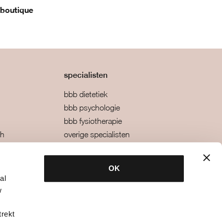
 boutique
specialisten
bbb dietetiek
bbb psychologie
bbb fysiotherapie
ch
overige specialisten
utique?
info voor zaaldocenten
OK
al
w
trekt