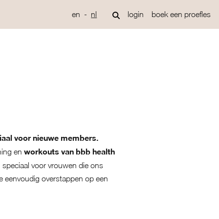
en
nl
login
boek een proefles
eciaal voor nieuwe members.
workouts van bbb health
hing en
), speciaal voor vrouwen die ons
je eenvoudig overstappen op een