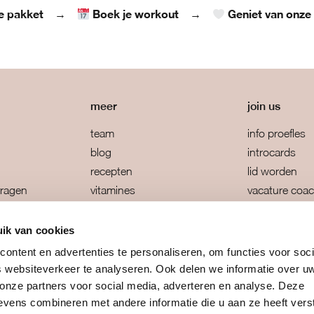
je pakket
Boek je workout
Geniet van onze
→
→
meer
join us
team
info proefles
blog
introcards
recepten
lid worden
vragen
vitamines
vacature coa
orwaarden
retreats & challenges
een eigen bo
ik van cookies
ontent en advertenties te personaliseren, om functies voor soci
 websiteverkeer te analyseren. Ook delen we informatie over u
 onze partners voor social media, adverteren en analyse. Deze
vens combineren met andere informatie die u aan ze heeft vers