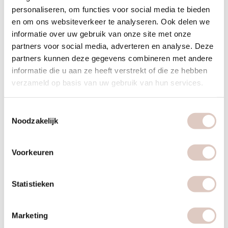
personaliseren, om functies voor social media te bieden
artrose
en om ons websiteverkeer te analyseren. Ook delen we
informatie over uw gebruik van onze site met onze
blijf bewegen met artrose
partners voor social media, adverteren en analyse. Deze
partners kunnen deze gegevens combineren met andere
balansdagen
informatie die u aan ze heeft verstrekt of die ze hebben
verzameld op basis van uw gebruik van hun services.
een stapje terug tijdens balansdagen
basisvoeding
Toestemmingsselectie
Noodzakelijk
terug naar de basis
Voorkeuren
bioritme
leven volgens je biologische klok
Statistieken
boeken & documentaires
Marketing