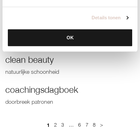
lees, luister, kijk en leer
Details tonen
clean & green: zomermenu
reduceer je co2 uitstoot door plantaardig en van het
OK
seizoen te eten
clean beauty
natuurlijke schoonheid
coachingsdagboek
doorbreek patronen
1
2
3
…
6
7
8
>