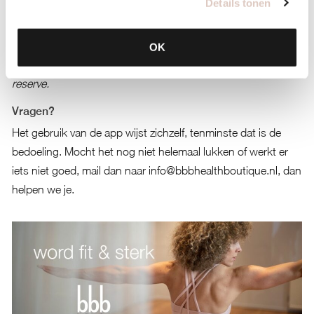
Details tonen
en kunnen de plek definitief reserveren in de webapp. De
plek is voor degene die het eerst de spot claimt.
Good to know: bijna alle reserves worden uiteindelijk echte
OK
plekken. Dus het heeft écht zin om jezelf op te geven als
reserve.
Vragen?
Het gebruik van de app wijst zichzelf, tenminste dat is de
bedoeling. Mocht het nog niet helemaal lukken of werkt er
iets niet goed, mail dan naar
info@bbbhealthboutique.nl
, dan
helpen we je.