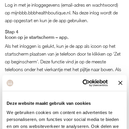
Log in met je inloggegevens (email-adres en wachtwoord)
op
mijnbbb.bbbhealthboutique.nl
. Na deze inlog wordt de
app opgestart en kun je de app gebruiken.
Stap 4
Icoon op je startscherm – app.
Als het inloggen is gelukt, kun je de app als icoon op het
startscherm plaatsen van je telefoon door te klikken op ‘Zet
op beginscherm’. Deze functie vind je op de meeste
telefoons onder het vierkantje met het pijltje naar boven. Als
het bbb-icoon op de startpagina staat, kun je de app
vandaar opstarten. De eerste keer moet je inloggen. Daarna
blijf je ingelogd en werkt het als iedere andere app.
Deze website maakt gebruik van cookies
Les plannen
We gebruiken cookies om content en advertenties te
Je kan één week vooruit plannen in de webapp. We willen
personaliseren, om functies voor social media te bieden
graag iedereen een plekje geven. Rondom afzeggen,
en om ons websiteverkeer te analyseren. Ook delen we
verzetten en ’no shows’ hebben we daarom een paar