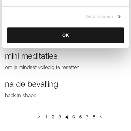
wees mild
Details tonen
mindful zwanger
OK
neem tijd voor jezelf
mini meditaties
om je mindset volledig te resetten
na de bevalling
back in shape
<
1
2
3
4
5
6
7
8
>