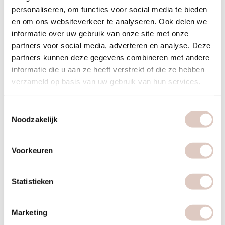
personaliseren, om functies voor social media te bieden
meal preppen
en om ons websiteverkeer te analyseren. Ook delen we
informatie over uw gebruik van onze site met onze
het grootste voordeel van meal prepping is toch wel
partners voor social media, adverteren en analyse. Deze
tijd
partners kunnen deze gegevens combineren met andere
informatie die u aan ze heeft verstrekt of die ze hebben
meditatie
verzameld op basis van uw gebruik van hun services.
waar meditatie eigenlijk goed voor is
Toestemmingsselectie
Noodzakelijk
menopauze & overgang
een natuurlijke fase in het leven van iedere vrouw
Voorkeuren
mindful leven
Statistieken
doe wat je doet met volle aandacht
Marketing
mindful mama