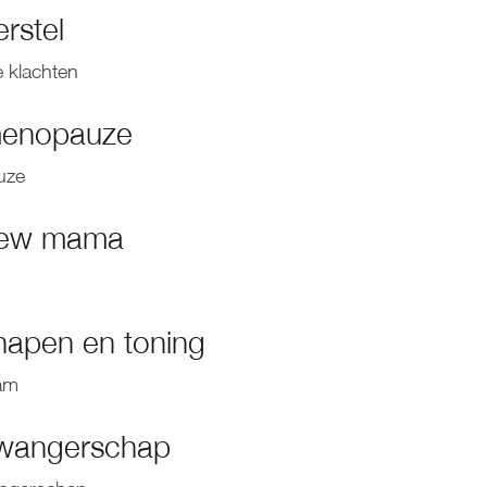
rstel
ke klachten
menopauze
uze
new mama
hapen en toning
aam
zwangerschap