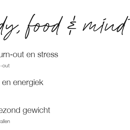
, food & mind 
rn-out en stress
n-out
t en energiek
ezond gewicht
allen