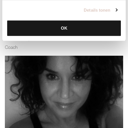
Details tonen
OK
Natasja
Coach