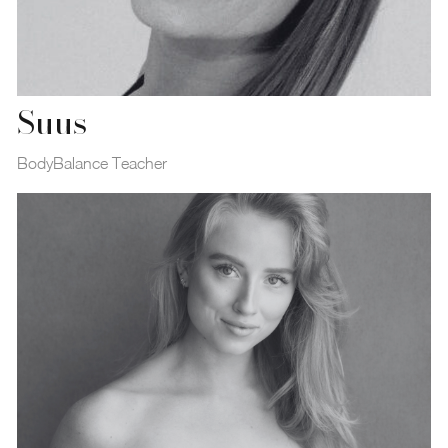
Suus
BodyBalance Teacher