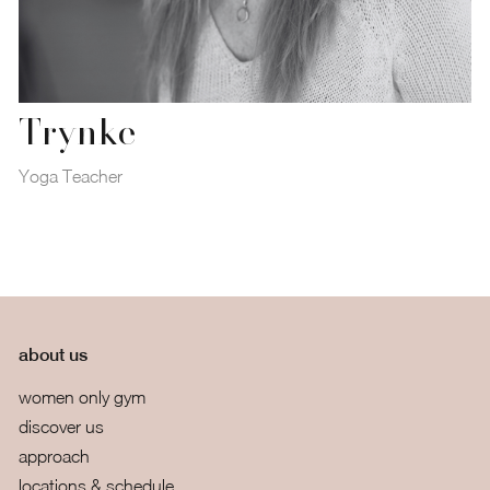
Trynke
Yoga Teacher
about us
women only gym
discover us
approach
locations & schedule