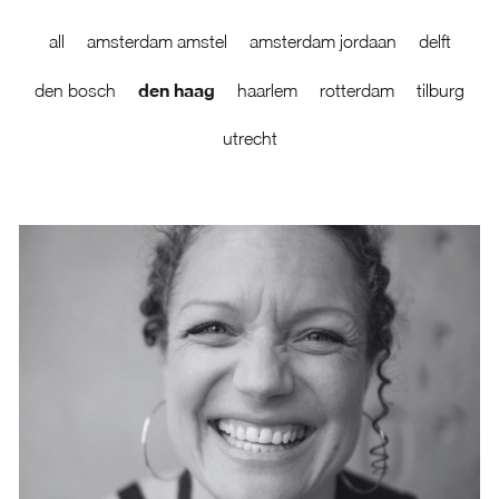
all
amsterdam amstel
amsterdam jordaan
delft
den haag
den bosch
haarlem
rotterdam
tilburg
utrecht