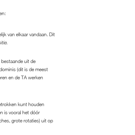
en:
elijk van elkaar vandaan. Dit
itie
.
, bestaande uit de
ominis (dit is de meest
ieren en de TA werken
ngetrokken kunt houden
n is vooral het dóór
hes, grote rotaties) uit op