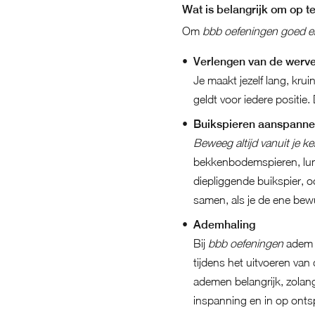
Wat is belangrijk om op te
Om
bbb oefeningen goed en
Verlengen van de werv
Je maakt jezelf lang, krui
geldt voor iedere positie.
Buikspieren aanspannen
Beweeg altijd vanuit je ke
bekkenbodemspieren, lumb
diepliggende buikspier, 
samen, als je de ene bew
Ademhaling
Bij
bbb oefeningen
adem j
tijdens het uitvoeren van
ademen belangrijk, zolang 
inspanning en in op onts