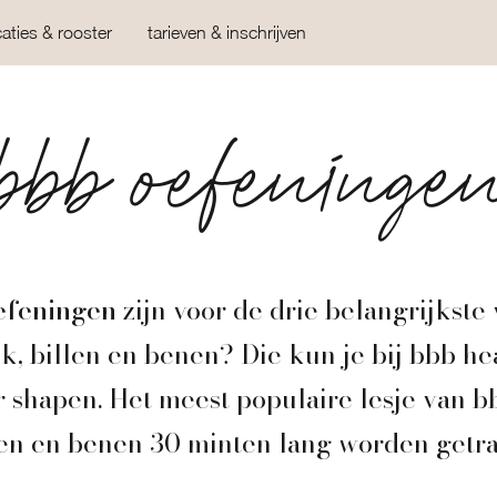
caties & rooster
tarieven & inschrijven
bbb oefeninge
efeningen
zijn voor de drie belangrijkste
k, billen en benen? Die kun je bij bbb he
 shapen. Het meest populaire lesje van b
len en benen 30 minten lang worden getra