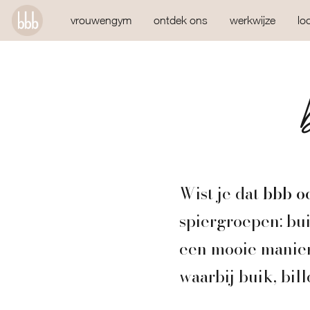
vrouwengym
ontdek ons
werkwijze
lo
Wist je dat
bbb o
spiergroepen: bui
een mooie manier
waarbij buik, bil