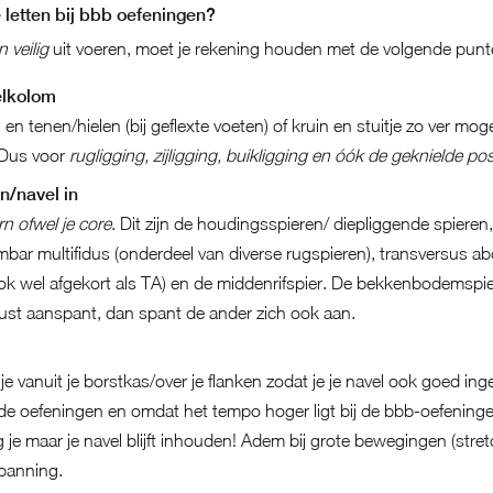
 letten bij bbb oefeningen?
 veilig
uit voeren, moet je rekening houden met de volgende punt
elkolom
n en tenen/hielen (bij geflexte voeten) of kruin en stuitje zo ver mog
 Dus voor
rugligging, zijligging, buikligging en óók de geknielde pos
/navel in
rn ofwel je core
. Dit zijn de houdingsspieren/ diepliggende spieren
ar multifidus (onderdeel van diverse rugspieren), transversus abd
ook wel afgekort als TA) en de middenrifspier. De bekkenbodemsp
ust aanspant, dan spant de ander zich ook aan.
e vanuit je borstkas/over je flanken zodat je je navel ook goed i
 de oefeningen en omdat het tempo hoger ligt bij de bbb-oefeninge
je maar je navel blijft inhouden! Adem bij grote bewegingen (stretc
panning.