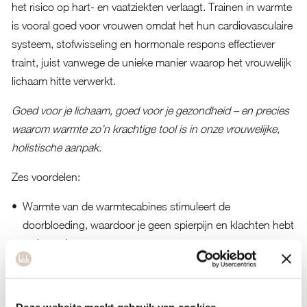
het risico op hart- en vaatziekten verlaagt. Trainen in warmte
is vooral goed voor vrouwen omdat het hun cardiovasculaire
systeem, stofwisseling en hormonale respons effectiever
traint, juist vanwege de unieke manier waarop het vrouwelijk
lichaam hitte verwerkt.
Goed voor je lichaam, goed voor je gezondheid – en precies
waarom warmte zo’n krachtige tool is in onze vrouwelijke,
holistische aanpak.
Zes voordelen:
Warmte van de warmtecabines stimuleert de
doorbloeding, waardoor je geen spierpijn en klachten hebt
na je workout.
Door de toename van de doorbloeding tijdens het sporten
in warmtecabines, helpt de temperatuur ook tegen
verschillende huidaandoeningen.
Deze website maakt gebruik van cookies