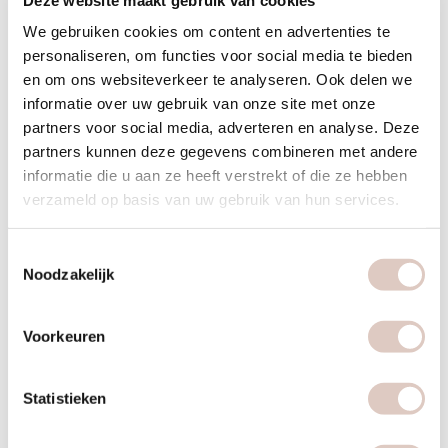
Heeft een verlichtende werking bij perifere
We gebruiken cookies om content en advertenties te
personaliseren, om functies voor social media te bieden
zenuwaandoeningen.
en om ons websiteverkeer te analyseren. Ook delen we
Door onbelaste uitgangshoudingen en accent op core-
informatie over uw gebruik van onze site met onze
oefeningen is het sporten in de hot cabin goed ter
partners voor social media, adverteren en analyse. Deze
voorkoming van rug- en bekkenklachten. Daarbij is
partners kunnen deze gegevens combineren met andere
sporten in warmte ook goed voor het revalidatieproces bij
informatie die u aan ze heeft verstrekt of die ze hebben
verzameld op basis van uw gebruik van hun services.
rug en bekkenklachten.
Sporten in een warmtecabine verlicht reumatische
Toestemmingsselectie
klachten.
Noodzakelijk
Zeker niet onbelangrijk: we weten uit ervaring dat veel
vrouwen liggend sporten in warmte ontspannend én heel
Voorkeuren
erg fijn vinden!
Statistieken
Sporten in warmtecabines en fysiotherapie
Naast de vele metabolische en reinigende voordelen van