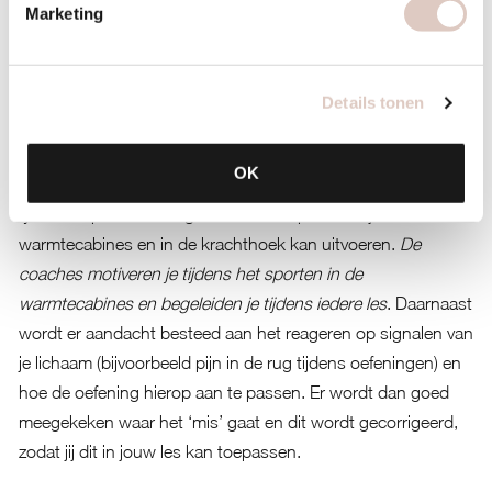
Marketing
sporten in de warmtecabine, is het ook prettig als je last hebt
van lichamelijke klachten. Door de warmte raken spieren
goed doorbloed en is de kans op blessures kleiner.
Details tonen
Bovendien kunnen we ieder gewenst programma op maat
maken.
OK
Bij lichamelijke klachten kunnen in overleg met de
fysiotherapeut oefeningen worden bepaald die je in de
warmtecabines en in de krachthoek kan uitvoeren.
De
coaches motiveren je tijdens het sporten in de
warmtecabines en begeleiden je tijdens iedere les
. Daarnaast
wordt er aandacht besteed aan het reageren op signalen van
je lichaam (bijvoorbeeld pijn in de rug tijdens oefeningen) en
hoe de oefening hierop aan te passen. Er wordt dan goed
meegekeken waar het ‘mis’ gaat en dit wordt gecorrigeerd,
zodat jij dit in jouw les kan toepassen.