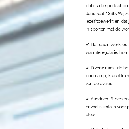
bbb is dé sportschool
Janstraat 138b. Wij z
jezelf toewerkt en dat 
in sporten met de work
✔ Hot cabin work-out:
warmteregulatie, hor
✔ Divers: naast de hot
bootcamp, krachttrain
van de cyclus!
✔ Aandacht & persoonli
er veel ruimte is voor
sfeer.