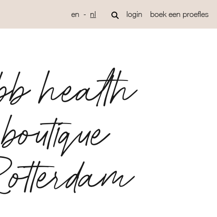
en
nl
login
boek een proefles
bb health
boutique
otterdam