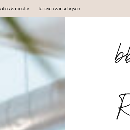
caties & rooster
tarieven & inschrijven
b
R