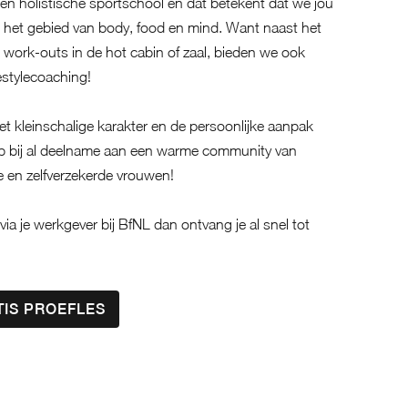
een holistische sportschool en dat betekent dat we jou
 het gebied van body, food en mind. Want naast het
 work-outs in de hot cabin of zaal, bieden we ook
estylecoaching!
 kleinschalige karakter en de persoonlijke aanpak
ap bij al deelname aan een warme community van
 en zelfverzekerde vrouwen!
ia je werkgever bij BfNL dan ontvang je al snel tot
TIS PROEFLES