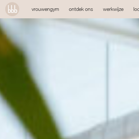
vrouwengym
ontdek ons
werkwijze
lo