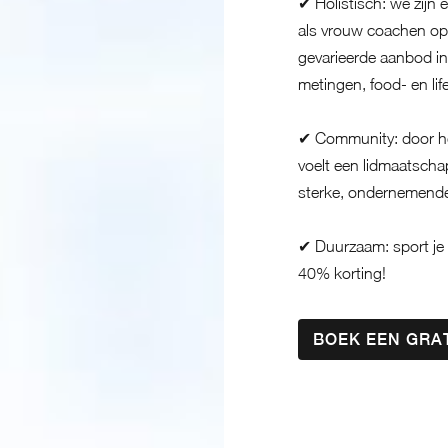
✔ Holistisch: we zijn 
als vrouw coachen op
gevarieerde aanbod in
metingen, food- en lif
✔ Community: door het
voelt een lidmaatsch
sterke, ondernemende
✔ Duurzaam: sport je v
40% korting!
BOEK EEN GRA