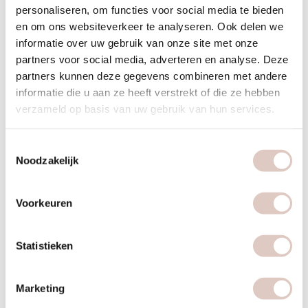
personaliseren, om functies voor social media te bieden
We bieden lessen om te werken aan kracht, conditie en
en om ons websiteverkeer te analyseren. Ook delen we
balans, zodat jij jouw lichaam kan geven wat het nodig
informatie over uw gebruik van onze site met onze
heeft.
partners voor social media, adverteren en analyse. Deze
Een hot cabin workout duurt maar 30 minuten.
partners kunnen deze gegevens combineren met andere
informatie die u aan ze heeft verstrekt of die ze hebben
Trainen in warmte verbetert de doorbloeding van de
verzameld op basis van uw gebruik van hun services.
spieren, vermindert stijfheid en verhoogt de
vetverbranding.
Toestemmingsselectie
Je sport bij bbb health boutique Utrecht in een fijne en
Noodzakelijk
veilige omgeving alleen voor vrouwen.
Voorkeuren
Statistieken
PROBEER EEN WORKOUT!
Marketing